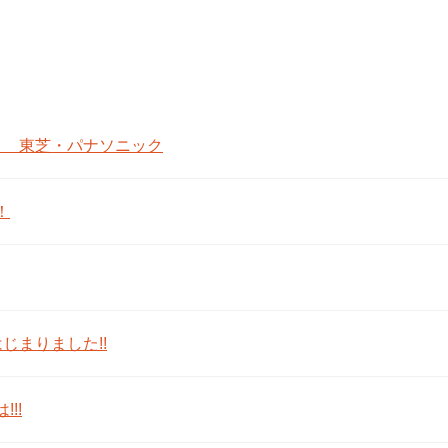
！ 東芝・パナソニック
！
はじまりました!!
!!