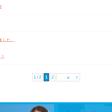
!
ました。
？！
»
1 / 2
1
2