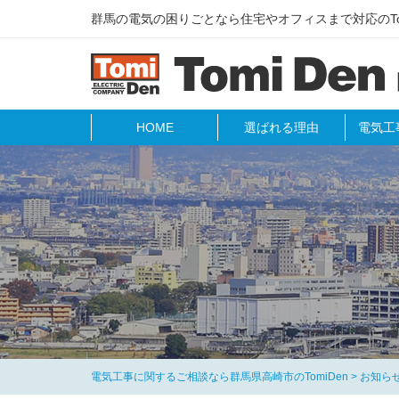
群⾺の電気の困りごとなら住宅やオフィスまで対応のTom
HOME
選ばれる理由
電気工
電気工事に関するご相談なら群馬県高崎市のTomiDen
>
お知ら