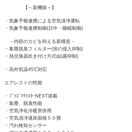
【～新機能～】
・気象予報連携による空気清浄運転
・気象予報連携制御(日中・睡眠制御)
－内部のカビを抑える新構造－
・集塵脱臭フィルター(埃の侵入抑制)
・熱交換器吹き付け方式(結露抑制)
・高外気温45℃対応
エアレストの性能
・ﾌﾟﾗｽﾞﾏｸﾗｽﾀｰNEXT搭載
・集塵、脱臭性能
・空気浄化冷暖房併用
・空気清浄適床面積５０畳
・汚れ検知センサー