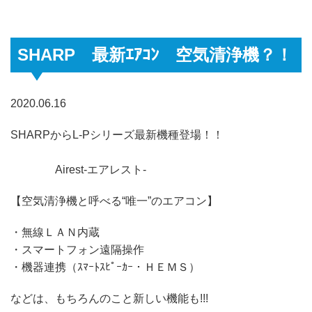
SHARP 最新ｴｱｺﾝ 空気清浄機？！
2020.06.16
SHARPからL-Pシリーズ最新機種登場！！
Airest-エアレスト-
【空気清浄機と呼べる“唯一”のエアコン】
・無線ＬＡＮ内蔵
・スマートフォン遠隔操作
・機器連携（ｽﾏｰﾄｽﾋﾟｰｶｰ・ＨＥＭＳ）
などは、もちろんのこと新しい機能も!!!