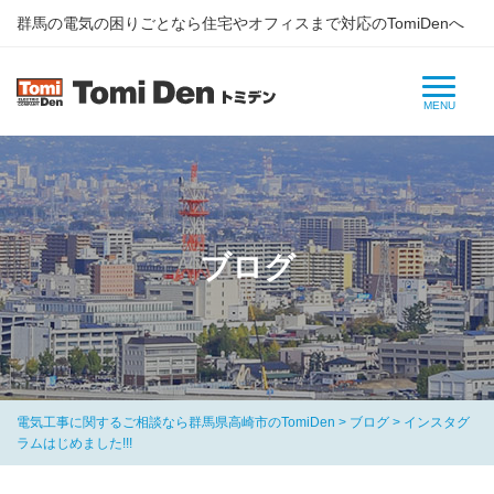
群⾺の電気の困りごとなら住宅やオフィスまで対応のTomiDenへ
ブログ
電気工事に関するご相談なら群馬県高崎市のTomiDen
>
ブログ
>
インスタグ
ラムはじめました!!!